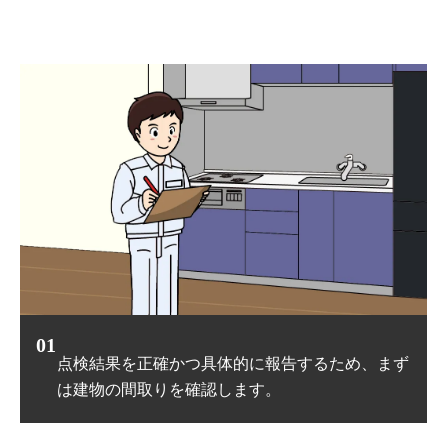
02
ず
床下収納庫や畳の下板を⼀部加⼯（進⼊⼝がない
場合）して進⼊⼝を確保します。