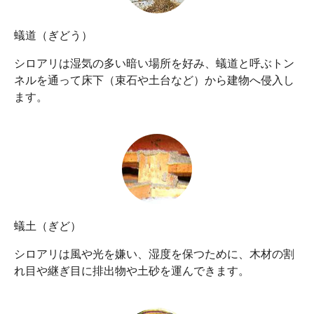
蟻道（ぎどう）
シロアリは湿気の多い暗い場所を好み、蟻道と呼ぶトン
ネルを通って床下（束⽯や⼟台など）から建物へ侵⼊し
ます。
蟻⼟（ぎど）
シロアリは⾵や光を嫌い、湿度を保つために、⽊材の割
れ⽬や継ぎ⽬に排出物や⼟砂を運んできます。