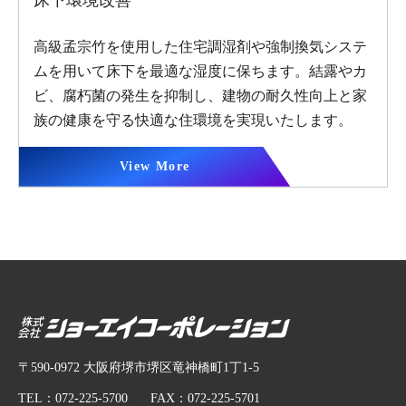
⾼級孟宗⽵を使⽤した住宅調湿剤や強制換気システ
ムを⽤いて床下を最適な湿度に保ちます。結露やカ
ビ、腐朽菌の発⽣を抑制し、建物の耐久性向上と家
族の健康を守る快適な住環境を実現いたします。
View More
〒590-0972 大阪府堺市堺区竜神橋町1丁1-5
TEL：072-225-5700
FAX：072-225-5701