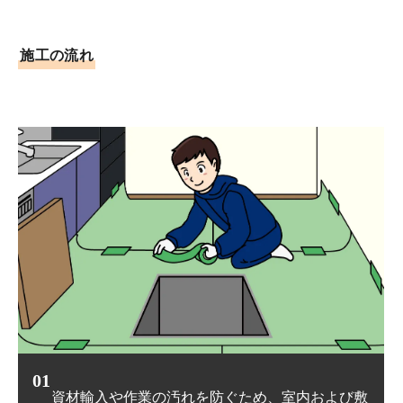
施⼯の流れ
02
敷
薬剤を浸透させるため、床下の被害箇所や土台、