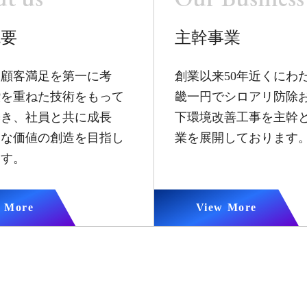
概要
主幹事業
は顧客満足を第一に考
創業以来50年近くにわ
鑽を重ねた技術をもって
畿一円でシロアリ防除
築き、社員と共に成長
下環境改善工事を主幹
たな価値の創造を目指し
業を展開しております
ます。
 More
View More